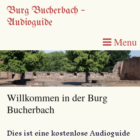
Burg Bucherbach –
Audioguide
Skip
Menu
to
content
Willkommen in der Burg
Bucherbach
Dies ist eine kostenlose Audioguide