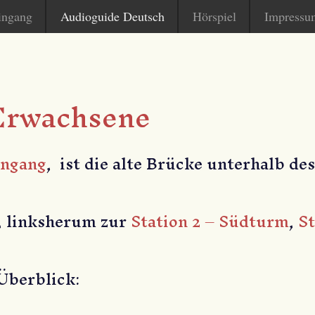
ingang
Audioguide Deutsch
Hörspiel
Impressu
 Erwachsene
ingang
, ist die alte Brücke unterhalb de
, linksherum zur
Station 2 – Südturm
,
St
 Überblick: