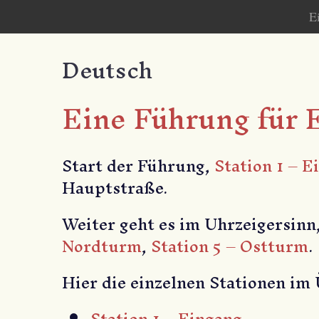
Skip
E
to
content
Deutsch
Eine Führung für
Start der Führung,
Station 1 – E
Hauptstraße.
Weiter geht es im Uhrzeigersinn
Nordturm
,
Station 5 – Ostturm
.
Hier die einzelnen Stationen im
Station 1 – Eingang